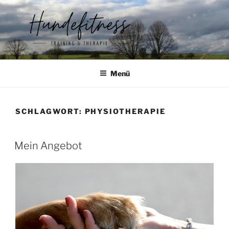
Zum
Inhalt
springen
HUNDEFITNESS
Hundeschule & Physiotherapie in Gießen
Menü
SCHLAGWORT:
PHYSIOTHERAPIE
VERÖFFENTLICHT
Mein Angebot
AM