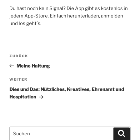
Du hast noch kein Signal? Die App gibt es kostenlos in
jedem App-Store. Einfach herunterladen, anmelden
und los geht´s.
Beitragsnavigation
Vorheriger
ZURÜCK
Beitrag
Meine Haltung
Nächster
WEITER
Beitrag
Dies und Das: Nützliches, Kreatives, Ehrenamt und
Hospitation
Suchen
Suche
nach: